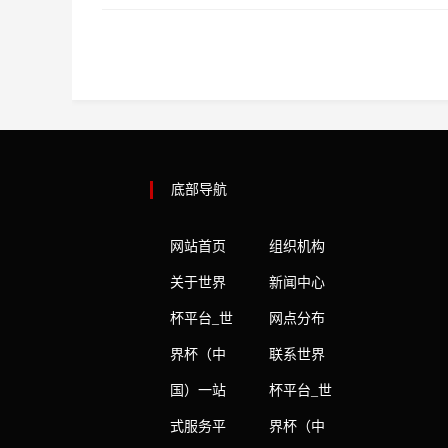
底部导航
网站首页
组织机构
关于世界
新闻中心
杯平台_世
网点分布
界杯（中
联系世界
国）一站
杯平台_世
式服务平
界杯（中