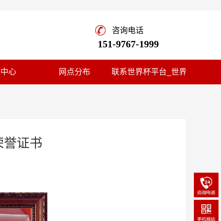
咨询电话
151-9767-1999
闻中心
网点分布
联系世界杯平台_世界杯（中国
荣誉证书