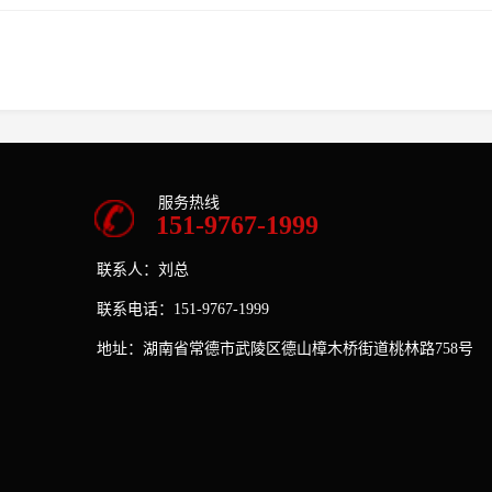
服务热线
151-9767-1999
联系人：刘总
联系电话：151-9767-1999
地址：湖南省常德市武陵区德山樟木桥街道桃林路758号