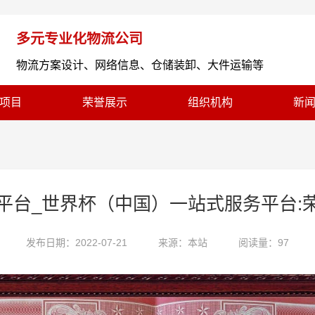
多元专业化物流公司
物流方案设计、网络信息、仓储装卸、大件运输等
）一站式服务平台
项目
荣誉展示
组织机构
新
平台_世界杯（中国）一站式服务平台:
发布日期：2022-07-21
来源：本站
阅读量：97