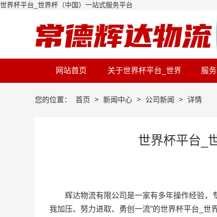
世界杯平台_世界杯（中国）一站式服务平台
网站首页
关于世界杯平台_世界杯（中国
服务
您的位置：
首页
>
新闻中心
>
公司新闻
>
详情
世界杯平台_
辉达物流有限公司是一家有多年操作经验，专业
我加压、努力进取、勇创一流”的世界杯平台_世