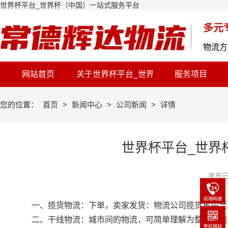
世界杯平台_世界杯（中国）一站式服务平台
多元
物流方
网站首页
关于世界杯平台_世界杯（中国）一站式服
服务项目
您的位置：
首页
>
新闻中心
>
公司新闻
>
详情
世界杯平台_世界
发布日期
一、揽货物流：下单，卖家发货：物流公司揽货集中至
二、干线物流：城市间的物流，可简单理解为整车运输